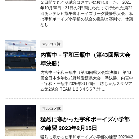
２日間で丸々６試合はさすがに疲れました。 2021
年10月30日・31日の2日間にわたって行われた第22
回あいテレビ旗争奪ボーイズリーグ愛媛県大会。私
は宇和ボーイズ小学部の試合の撮影と審判で、休憩
なし ...
マルコメ隊
内宮中－宇和三瓶中（第43回県大会
準決勝）
内宮中－宇和三瓶中（第43回県大会準決勝） 第43
回全日本少年軟式野球愛媛県大会・準決勝、内宮中
－宇和・三瓶中2026年3月26日、坊ちゃんスタジア
ム第2試合 TEAM 1 2 3 4 5 6 7 計 ...
マルコメ隊
猛烈に寒かった宇和ボーイズ小学部
の練習 2023年2月15日
猛烈に寒かった宇和ボーイズ小学部の練習 2023年2