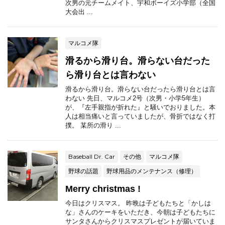
次男の元チームメイト、宇和ボーイズ小学部（全国
大会出 ...
マルコメ隊
滑るから滑り台。滑らない台だった
ら滑り台とは言わない
滑るから滑り台。滑らない台だったら滑り台とは言
わない 先日、マルコメ2号（次男・小学5年生）
が、『左手親指が折れた』と騒いでおりました。本
人は相当痛いと言っていましたが、骨折ではなく打
撲。 某所の滑り ...
Baseball Dr. Car
その他
マルコメ隊
野球の話題
野球用品のメンテナンス（修理）
Merry christmas !
今日はクリスマス。 昨晩は子どもたちと「かしは
な」さんのケーキをいただき、今朝は子どもたちに
サンタさんからクリスマスプレゼントが届いていま