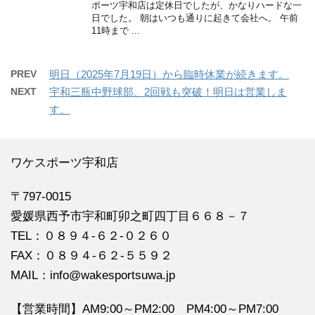
ポーツ宇和店は定休日でしたが、かなりハードな一
日でした。 朝はいつも通りに起きて会社へ。 午前
11時まで ...
PREV
明日（2025年7月19日）から臨時休業が続きます。
NEXT
宇和三瓶中野球部、2回戦も突破！明日は営業しま
す。
ワケスポーツ宇和店
〒797-0015
愛媛県西予市宇和町卯之町四丁目６６８－７
TEL：０８９４‐６２‐０２６０
FAX：０８９４‐６２‐５５９２
MAIL：info@wakesportsuwa.jp
【営業時間】AM9:00～PM2:00 PM4:00～PM7:00