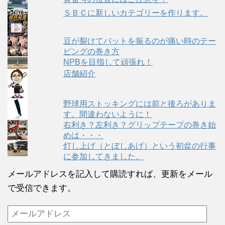
ＳＢＣに新しいカテゴリーを作ります。
豆が裂けてバットを振るのが痛い時のテー
ピングの巻き方
NPBを目指して頑張れ！
店舗紹介
野球用ストッキングには前と後ろがありま
す。間違わないように！
右利き？左利き？グリップテープの巻き始
めは・・・
灯し上げ（とぼしあげ）という初盆の行事
に参加してきました。
メールアドレスを記入して購読すれば、更新をメール
で受信できます。