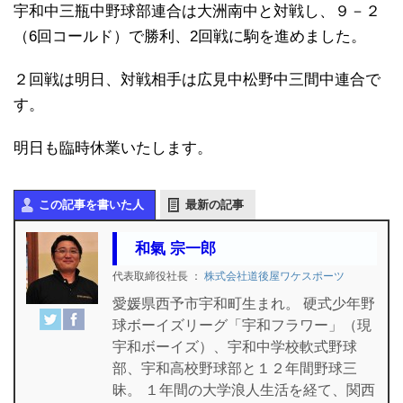
宇和中三瓶中野球部連合は大洲南中と対戦し、９－２
（6回コールド）で勝利、2回戦に駒を進めました。
２回戦は明日、対戦相手は広見中松野中三間中連合で
す。
明日も臨時休業いたします。
この記事を書いた人
最新の記事
和氣 宗一郎
代表取締役社長
：
株式会社道後屋ワケスポーツ
愛媛県西予市宇和町生まれ。 硬式少年野
球ボーイズリーグ「宇和フラワー」（現
宇和ボーイズ）、宇和中学校軟式野球
部、宇和高校野球部と１２年間野球三
昧。 １年間の大学浪人生活を経て、関西