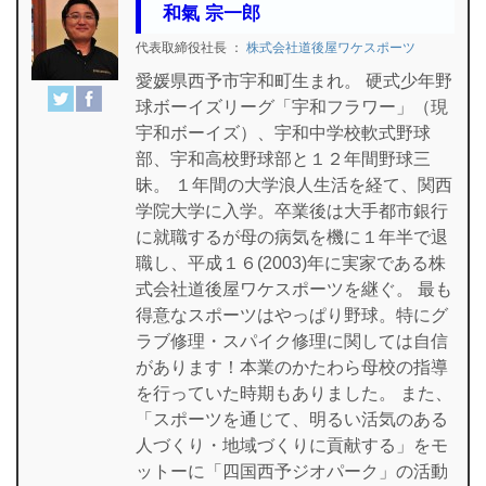
和氣 宗一郎
代表取締役社長
：
株式会社道後屋ワケスポーツ
愛媛県西予市宇和町生まれ。 硬式少年野
球ボーイズリーグ「宇和フラワー」（現
宇和ボーイズ）、宇和中学校軟式野球
部、宇和高校野球部と１２年間野球三
昧。 １年間の大学浪人生活を経て、関西
学院大学に入学。卒業後は大手都市銀行
に就職するが母の病気を機に１年半で退
職し、平成１６(2003)年に実家である株
式会社道後屋ワケスポーツを継ぐ。 最も
得意なスポーツはやっぱり野球。特にグ
ラブ修理・スパイク修理に関しては自信
があります！本業のかたわら母校の指導
を行っていた時期もありました。 また、
「スポーツを通じて、明るい活気のある
人づくり・地域づくりに貢献する」をモ
ットーに「四国西予ジオパーク」の活動