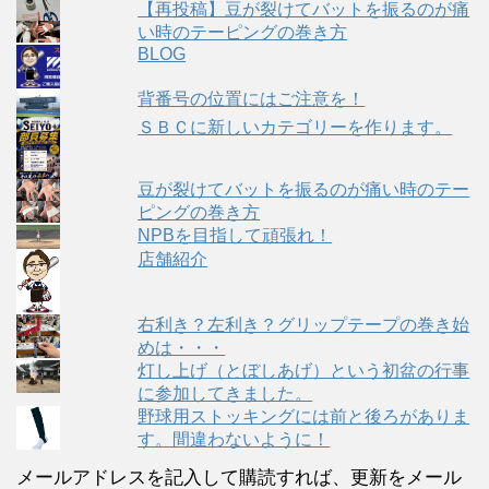
【再投稿】豆が裂けてバットを振るのが痛
い時のテーピングの巻き方
BLOG
背番号の位置にはご注意を！
ＳＢＣに新しいカテゴリーを作ります。
豆が裂けてバットを振るのが痛い時のテー
ピングの巻き方
NPBを目指して頑張れ！
店舗紹介
右利き？左利き？グリップテープの巻き始
めは・・・
灯し上げ（とぼしあげ）という初盆の行事
に参加してきました。
野球用ストッキングには前と後ろがありま
す。間違わないように！
メールアドレスを記入して購読すれば、更新をメール