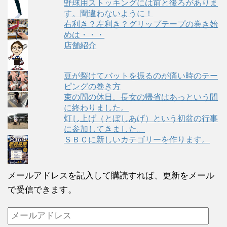
野球用ストッキングには前と後ろがありま
す。間違わないように！
右利き？左利き？グリップテープの巻き始
めは・・・
店舗紹介
豆が裂けてバットを振るのが痛い時のテー
ピングの巻き方
束の間の休日。長女の帰省はあっという間
に終わりました。
灯し上げ（とぼしあげ）という初盆の行事
に参加してきました。
ＳＢＣに新しいカテゴリーを作ります。
メールアドレスを記入して購読すれば、更新をメール
で受信できます。