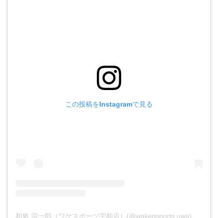
この投稿をInstagramで見る
和氣 宗一郎（ワケスポーツ宇和店）(@wakepsports.uwa)がシェアした投稿