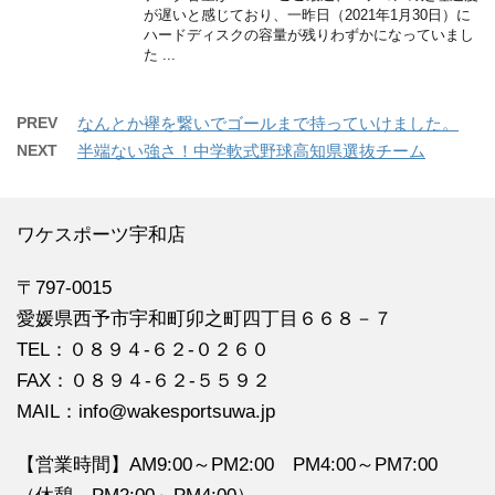
が遅いと感じており、一昨日（2021年1月30日）に
ハードディスクの容量が残りわずかになっていまし
た ...
PREV
なんとか襷を繋いでゴールまで持っていけました。
NEXT
半端ない強さ！中学軟式野球高知県選抜チーム
ワケスポーツ宇和店
〒797-0015
愛媛県西予市宇和町卯之町四丁目６６８－７
TEL：０８９４‐６２‐０２６０
FAX：０８９４‐６２‐５５９２
MAIL：info@wakesportsuwa.jp
【営業時間】AM9:00～PM2:00 PM4:00～PM7:00