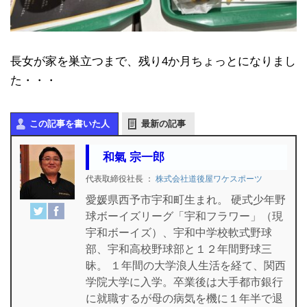
長女が家を巣立つまで、残り4か月ちょっとになりまし
た・・・
この記事を書いた人
最新の記事
和氣 宗一郎
代表取締役社長
：
株式会社道後屋ワケスポーツ
愛媛県西予市宇和町生まれ。 硬式少年野
球ボーイズリーグ「宇和フラワー」（現
宇和ボーイズ）、宇和中学校軟式野球
部、宇和高校野球部と１２年間野球三
昧。 １年間の大学浪人生活を経て、関西
学院大学に入学。卒業後は大手都市銀行
に就職するが母の病気を機に１年半で退