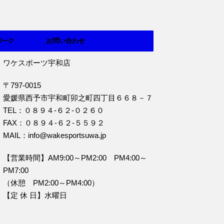
パーク
お問い合わせ
ワケスポーツ宇和店
〒797-0015
愛媛県西予市宇和町卯之町四丁目６６８－７
TEL：０８９４‐６２‐０２６０
FAX：０８９４‐６２‐５５９２
MAIL：info@wakesportsuwa.jp
【営業時間】AM9:00～PM2:00 PM4:00～
PM7:00
（休憩 PM2:00～PM4:00）
【定 休 日】水曜日