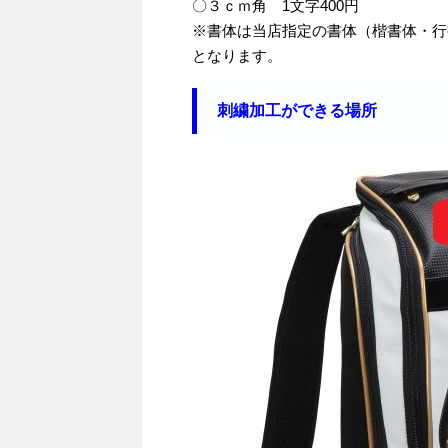
〇３ｃｍ角 1文字400円
※書体は当店指定の書体（楷書体・行
となります。
刺繍加工ができる場所