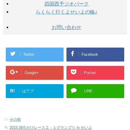
四国西予ジオパーク
らくらく行くよせいよの輪♪
お問い合わせ
Twitter
Facebook
Google+
Pocket
B!
はてブ
LINE
-
その他
-
2015 雑巾がけレースＺ－１グランプリ in せいよ