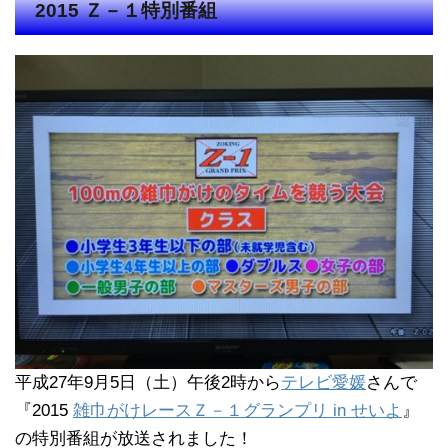
2015 Ｚ－１特別番組
平成27年9月5日（土）午後2時から
テレビ愛媛
さんで
『2015
雑巾がけレースＺ－１グランプリ in せいよ
』
の特別番組が放送されました！