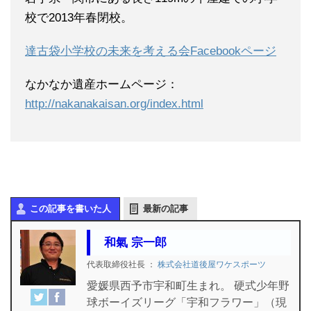
校で2013年春閉校。
達古袋小学校の未来を考える会Facebookページ
なかなか遺産ホームページ：
http://nakanakaisan.org/index.html
この記事を書いた人
最新の記事
和氣 宗一郎
代表取締役社長
：
株式会社道後屋ワケスポーツ
愛媛県西予市宇和町生まれ。 硬式少年野
球ボーイズリーグ「宇和フラワー」（現