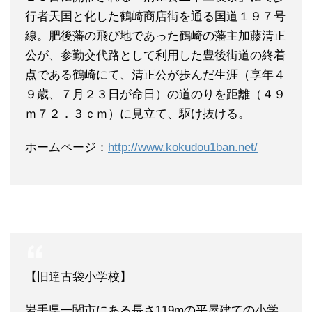
行者天国と化した鶴崎商店街を通る国道１９７号
線。肥後藩の飛び地であった鶴崎の藩主加藤清正
公が、参勤交代路として利用した豊後街道の終着
点である鶴崎にて、清正公が歩んだ生涯（享年４
９歳、７月２３日が命日）の道のりを距離（４９
ｍ７２．３ｃｍ）に見立て、駆け抜ける。
ホームページ：
http://www.kokudou1ban.net/
【旧達古袋小学校】
岩手県一関市にある長さ119mの平屋建ての小学