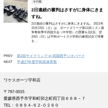
その他
2日連続の審判はさすがに身体にきま
すね。
2日連続の審判はさすがに身体にきますね。 2021年
10月23日（土）は、ボーイズリーグ第11回ミズノ旗
争奪秋季中四国大会（中学部）の塁審を2試合、翌
24日（日）は宇和ボーイズ小学部の練習試合で球審
を ...
PREV
第2回サイクリング in 四国西予ジオパーク
NEXT
平成27年度宇和高体育祭
ワケスポーツ宇和店
〒797-0015
愛媛県西予市宇和町卯之町四丁目６６８－７
TEL：０８９４‐６２‐０２６０