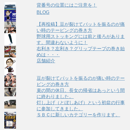
背番号の位置にはご注意を！
BLOG
【再投稿】豆が裂けてバットを振るのが痛
い時のテーピングの巻き方
野球用ストッキングには前と後ろがありま
す。間違わないように！
右利き？左利き？グリップテープの巻き始
めは・・・
店舗紹介
豆が裂けてバットを振るのが痛い時のテー
ピングの巻き方
束の間の休日。長女の帰省はあっという間
に終わりました。
灯し上げ（とぼしあげ）という初盆の行事
に参加してきました。
ＳＢＣに新しいカテゴリーを作ります。