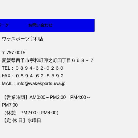
パーク
お問い合わせ
ワケスポーツ宇和店
〒797-0015
愛媛県西予市宇和町卯之町四丁目６６８－７
TEL：０８９４‐６２‐０２６０
FAX：０８９４‐６２‐５５９２
MAIL：info@wakesportsuwa.jp
【営業時間】AM9:00～PM2:00 PM4:00～
PM7:00
（休憩 PM2:00～PM4:00）
【定 休 日】水曜日