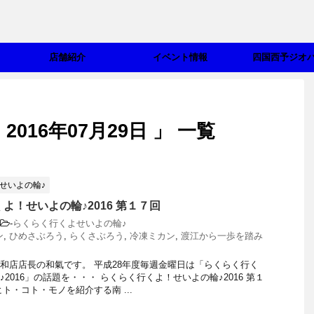
店舗紹介
イベント情報
四国西予ジオ
016年07月29日 」 一覧
せいよの輪♪
よ！せいよの輪♪2016 第１７回
-
らくらく行くよせいよの輪♪
ン
,
ひめさぶろう
,
らくさぶろう
,
冷凍ミカン
,
渡江から一歩を踏み
和店店長の和氣です。 平成28年度毎週金曜日は「らくらく行く
2016」の話題を・・・ らくらく行くよ！せいよの輪♪2016 第１
ト・コト・モノを紹介する南 ...