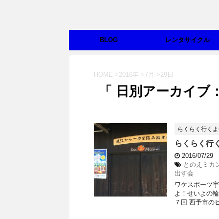
BLOG
レンタサイクル
HOME
>
2016年
>
7月
>
29日
「 日別アーカイブ：2
らくらく行くよ
らくらく行く
2016/07/29
とのえミカ
出す会
ワケスポーツ宇
よ！せいよの輪♪
７回 西予市のヒ