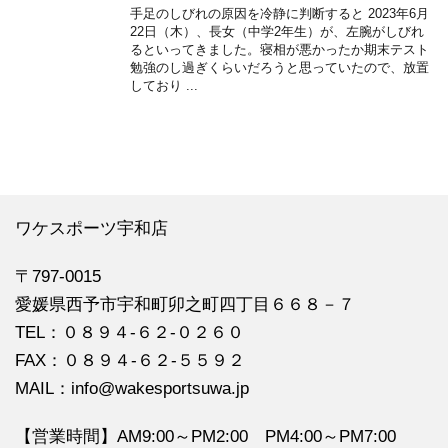
手足のしびれの原因を冷静に判断すると 2023年6月
22日（木）、長女（中学2年生）が、左腕がしびれ
るといってきました。寝相が悪かったか期末テスト
勉強のし過ぎくらいだろうと思っていたので、放置
しており ...
ワケスポーツ宇和店
〒797-0015
愛媛県西予市宇和町卯之町四丁目６６８－７
TEL：０８９４‐６２‐０２６０
FAX：０８９４‐６２‐５５９２
MAIL：info@wakesportsuwa.jp
【営業時間】AM9:00～PM2:00 PM4:00～PM7:00