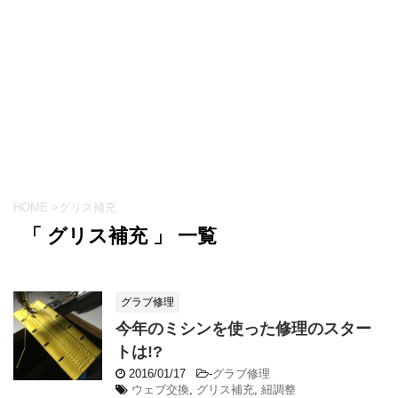
HOME
>
グリス補充
「 グリス補充 」 一覧
グラブ修理
今年のミシンを使った修理のスター
トは!?
2016/01/17
-
グラブ修理
ウェブ交換
,
グリス補充
,
紐調整