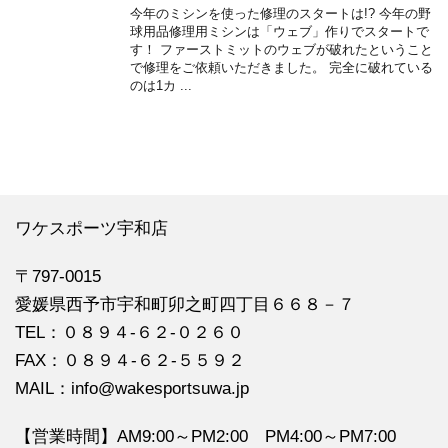
今年のミシンを使った修理のスタートは!? 今年の野
球用品修理用ミシンは「ウェブ」作りでスタートで
す！ ファーストミットのウェブが破れたということ
で修理をご依頼いただきました。 完全に破れている
のは1カ ...
ワケスポーツ宇和店
〒797-0015
愛媛県西予市宇和町卯之町四丁目６６８－７
TEL：０８９４‐６２‐０２６０
FAX：０８９４‐６２‐５５９２
MAIL：info@wakesportsuwa.jp
【営業時間】AM9:00～PM2:00 PM4:00～PM7:00