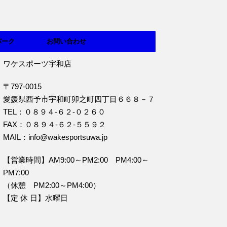
パーク
お問い合わせ
ワケスポーツ宇和店
〒797-0015
愛媛県西予市宇和町卯之町四丁目６６８－７
TEL：０８９４‐６２‐０２６０
FAX：０８９４‐６２‐５５９２
MAIL：info@wakesportsuwa.jp
【営業時間】AM9:00～PM2:00 PM4:00～
PM7:00
（休憩 PM2:00～PM4:00）
【定 休 日】水曜日