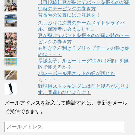
【再投稿】豆が裂けてバットを振るのが痛
い時のテーピングの巻き方
背番号の位置にはご注意を！
久しぶりに次男のチームメイトやライバ
ル、保護者に会えました。
豆が裂けてバットを振るのが痛い時のテー
ピングの巻き方
右利き？左利き？グリップテープの巻き始
めは・・・
尽誠女子、ルビーリーグ2026（2部）を無
敗で終えるか？
バレーボール用ネットの紐が切れた
ら・・・
野球用ストッキングには前と後ろがありま
す。間違わないように！
メールアドレスを記入して購読すれば、更新をメール
で受信できます。