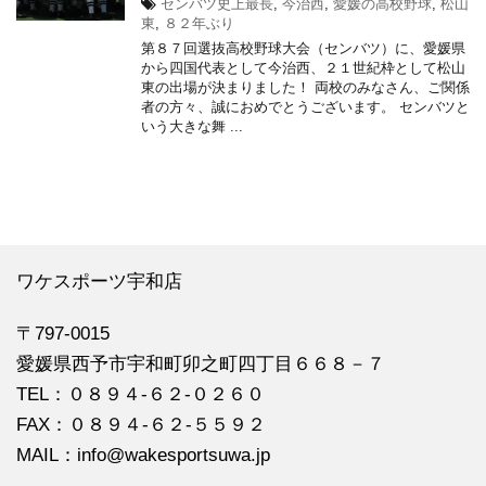
センバツ史上最長
,
今治西
,
愛媛の高校野球
,
松山
東
,
８２年ぶり
第８７回選抜高校野球大会（センバツ）に、愛媛県
から四国代表として今治西、２１世紀枠として松山
東の出場が決まりました！ 両校のみなさん、ご関係
者の方々、誠におめでとうございます。 センバツと
いう大きな舞 ...
ワケスポーツ宇和店
〒797-0015
愛媛県西予市宇和町卯之町四丁目６６８－７
TEL：０８９４‐６２‐０２６０
FAX：０８９４‐６２‐５５９２
MAIL：info@wakesportsuwa.jp