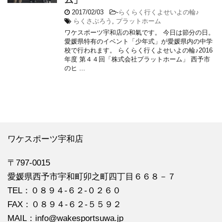
ム」
2017/02/03
-
らくらく行くよせいよの輪♪
らくさぶろう
,
プラットホーム
ワケスポーツ宇和店の和氣です。 今日は節分の日。
愛媛県特有のイベント「少年式」が愛媛県内の中学
校で行われます。 らくらく行くよせいよの輪♪2016
年度 第４４回「株式会社プラットホーム」 西予市
のヒ ...
ワケスポーツ宇和店
〒797-0015
愛媛県西予市宇和町卯之町四丁目６６８－７
TEL：０８９４‐６２‐０２６０
FAX：０８９４‐６２‐５５９２
MAIL：info@wakesportsuwa.jp