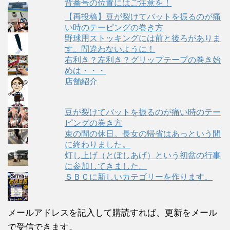
背番号の位置にはご注意を！
【再投稿】豆が裂けてバットを振るのが痛
い時のテーピングの巻き方
野球用ストッキングには前と後ろがありま
す。間違わないように！
右利き？左利き？グリップテープの巻き始
めは・・・
店舗紹介
豆が裂けてバットを振るのが痛い時のテー
ピングの巻き方
束の間の休日。長女の帰省はあっという間
に終わりました。
灯し上げ（とぼしあげ）という初盆の行事
に参加してきました。
ＳＢＣに新しいカテゴリーを作ります。
メールアドレスを記入して購読すれば、更新をメール
で受信できます。